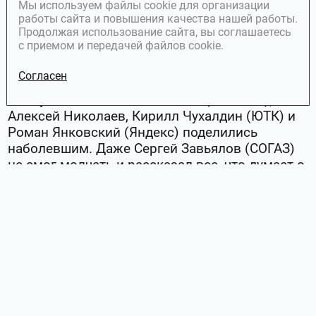
Провожали лето.
Мы используем файлы cookie для организации
работы сайта и повышения качества нашей работы.
Продолжая использование сайта, вы соглашаетесь
Обсудили роль юриста в бизнесе,
с приемом и передачей файлов cookie.
возможности и риски использования ИИ в
юридической профессии, проблемы поиска и
Согласен
удержания кадров. Модератором дискуссии
выступила Анна Безъязычных (Самолет), а
Алексей Николаев, Кирилл Чухалдин (ЮТК) и
Роман Янковский (Яндекс) поделились
наболевшим. Даже Сергей Завьялов (СОГАЗ)
не смог молчать и рассказал все, что думает о
юристах-зумерах.
Для гостей у нас был BBQ, бар алкогольных и
безалкогольных напитков, тележка сахарной
ваты и попкорна, много пуфиков, зонты на
случай дождя, аниматоры, которые не давали
самым юным участникам скучать. В
завершение вечера мы провели деловую игру
"Где Логика?" из пяти раундов. Вопросы для