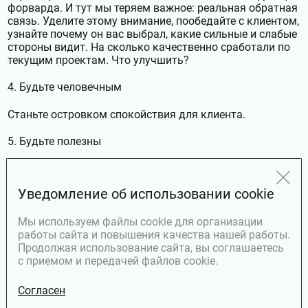
форварда. И тут мы теряем важное: реальная обратная
связь. Уделите этому внимание, пообедайте с клиентом,
узнайте почему он вас выбрал, какие сильные и слабые
стороны видит. На сколько качественно сработали по
текущим проектам. Что улучшить?
4. Будьте человечным
Станьте островком спокойствия для клиента.
5. Будьте полезны
Станьте для клиента проводником качественной и
полезной информации. Но прежде чем отправлять
Уведомление об использовании cookie
полезный материал, подумайте действительно ли он
полезный для его личных целей или целей компании.
Подумайте о синергии. Сможете ли вы объединить
Мы используем файлы cookie для организации
усилия и сделать вместе что-то полезное для обеих
работы сайта и повышения качества нашей работы.
сторон. Например, подготовить совместную статью в
Продолжая использование сайта, вы соглашаетесь
журнал или инициировать исследование в отрасли
с приемом и передачей файлов cookie.
клиента.
Согласен